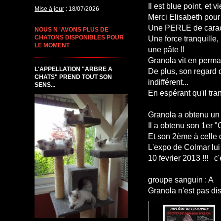
Il est blue point, et 
Mise à jour
: 18/07/2026
Merci Elisabeth pour 
Une PERLE de caract
NOUS N 'AVONS PLUS DE
CHATONS DISPONIBLES POUR
Une force tranquille, 
LE MOMENT
une pâte !!
Granola vit en perma
L'APPELLATION "ARBRE A
De plus, son regard 
CHATS" PREND TOUT SON
indifférent...
SENS...
En espérant qu'il tra
Granola a obtenu un 
Il a obtenu son 1er 
Et son 2ème à celle
L'expo de Colmar lui 
10 fevrier 2013 !!! c
groupe sanguin : A
Granola n'est pas dis