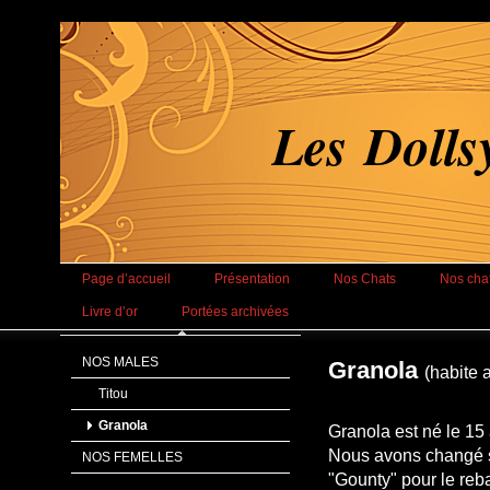
Les Doll
Page d’accueil
Présentation
Nos Chats
Nos cha
Livre d’or
Portées archivées
NOS MALES
Granola
(habite a
Titou
Granola
Granola est né le 15
Nous avons changé 
NOS FEMELLES
"Gounty" pour le reb